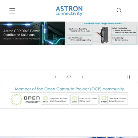
跳至內
容
/
2
/
5